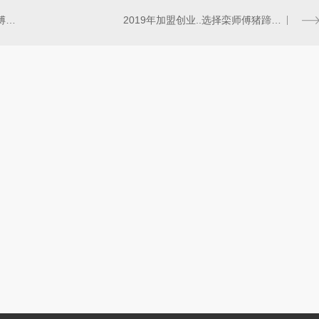
栾师傅叫花鸡加盟多少钱？栾师傅叫花鸡加盟多久可以赚回成本？
2019年加盟创业..选择栾师傅猪蹄加盟！