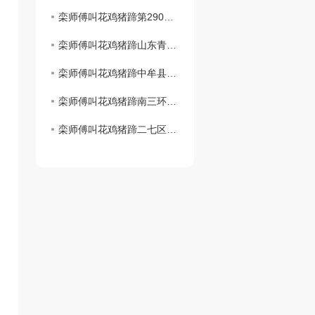
栾师傅叫花鸡猪蹄第290家店..开业！！！
栾师傅叫花鸡猪蹄山东青岛时光里店**盛大开业！！！
栾师傅叫花鸡猪蹄中牟县雁鸣社区店**开业啦
栾师傅叫花鸡猪蹄南三环盛和小区店1月2日盛大开业！
栾师傅叫花鸡猪蹄二七区铭功路店1月2日盛大开业！