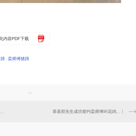
此内容PDF下载
猪蹄
栾师傅猪蹄
 成功加盟栾师傅叫花鸡猪蹄 相信品牌的力量 携手前行，荣耀绽放！
恭喜郑先生成功签约栾师傅叫花鸡猪蹄项目