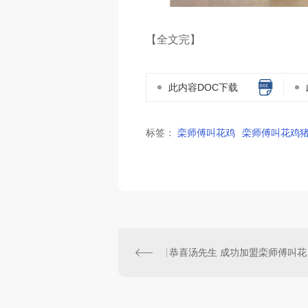
【全文完】
此内容DOC下载
标签：
栾师傅叫花鸡
栾师傅叫花鸡
恭喜汤先生