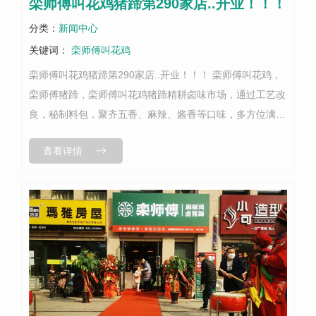
栾师傅叫花鸡猪蹄第290家店..开业！！！
分类：
新闻中心
关键词：
栾师傅叫花鸡
栾师傅叫花鸡猪蹄第290家店..开业！！！ 栾师傅叫花鸡，
栾师傅猪蹄，栾师傅叫花鸡猪蹄精耕卤味市场，通过工艺改
良，秘制料包，聚齐五香、麻辣、酱香等口味，多方位满足
消费者需求。并且新品还在持续研发中，紧跟时代潮流，味
查看详情
蕾先驱，用经典的食材做出...