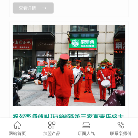
查看详情
祝贺栾师傅叫花鸡猪蹄第三家直营店盛大
开业！
网站首页
加盟产品
店面人气
联系栾师傅
分类：
新闻中心