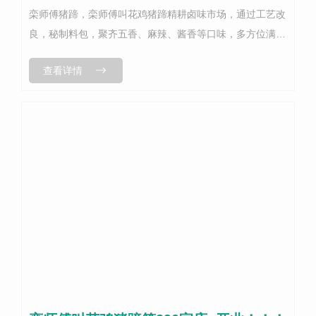
栾师傅猪蹄，栾师傅叫花鸡猪蹄精耕卤味市场，通过工艺改
良，秘制料包，聚齐五香、麻辣、酱香等口味，多方位满足
消费者需求。并且新品还在持续研发中，紧跟时代潮流，味
查看详情
蕾先驱，用经典的食材做出...