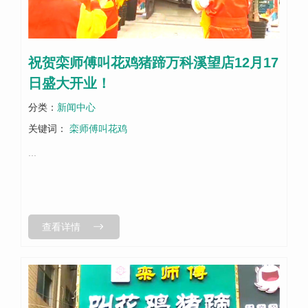
祝贺栾师傅叫花鸡猪蹄万科溪望店12月17
日盛大开业！
分类：
新闻中心
关键词：
栾师傅叫花鸡
...
查看详情