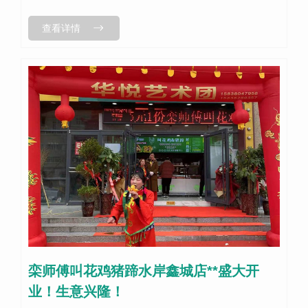
查看详情
栾师傅叫花鸡猪蹄水岸鑫城店**盛大开
业！生意兴隆！