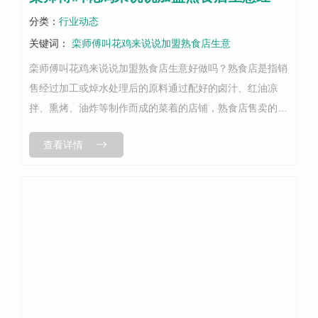
分类：
行业动态
关键词：
栾师傅叫花鸡来说说加盟熟食店生意
栾师傅叫花鸡来说说加盟熟食店生意好做吗？熟食店是指销
售经过加工或焯水处理后的原料通过配好的卤汁、红油凉
拌、熏烤、油炸等制作而成的菜着的店铺，熟食店售卖的产
品主要包括卤菜、凉拌菜和其他可直接入口的菜品等等。近
查看详情
年来，随着人们生活节奏的加速，熟食...