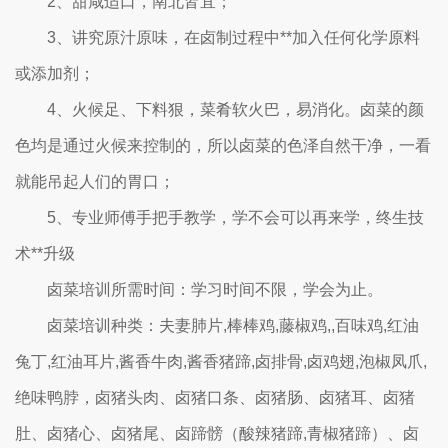
2、甜咸适口，南北皆宜；
3、讲究原汁原味，在卤制过程中**加入任何化学原料
或添加剂；
4、火候足、下料狠，菜肴软火巴，易消化。卤菜的颜
色均是通过火候来控制的，所以卤菜的色泽自然干净，一看
就能吊起人们的胃口；
5、专业师傅手把手教学，学不会可以再来学，终生技
术**升级
卤菜培训所需时间：学习时间不限，学会为止。
卤菜培训种类：夫妻肺片,棒棒鸡,藤椒鸡,,百味鸡,红油
兔丁,红油耳片,酱香牛肉,酱香猪蹄,卤排骨,卤鸡翅,泡椒凤爪,
绝味鸭脖，卤猪头肉、卤猪口条、卤猪肠、卤猪耳、卤猪
肚、卤猪心、卤猪尾、卤蹄髈（酸辣猪蹄,青椒猪蹄）、卤